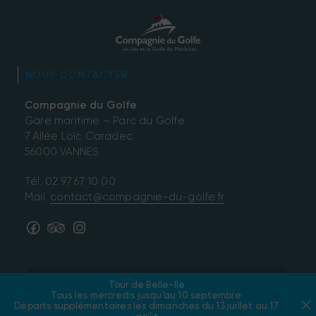
NOUS CONTACTER
Compagnie du Golfe
Gare maritime – Parc du Golfe
7 Allée Loïc Caradec
56000 VANNES
Tél.
02 97 67 10 00
Mail.
contact@compagnie-du-golfe.fr
Informations du site
Tour de Belle-Ile
Tous les mercredis jusqu’au 10 septembre.
Départs supplémentaires les dimanches du 13 juillet au 17