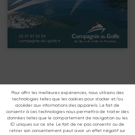
Pour offrir les meilleures expériences, nous utilisons des
TARIFS GROUPES 2025
technologies telles que les cookies pour stocker et/ou
accéder aux informations des appareils. Le fait de
consentir à ces technologies nous permettra de traiter des
données telles que le comportement de navigation ou les
ID uniques sur ce site. Le fait de ne pas consentir ou de
retirer son consentement peut avoir un effet négatif sur