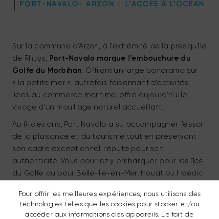
PORT-NAVALO- ARZON : L’ACCÈS À L’OCÉAN
Sur la commune d’Arzon, à l’extrémité de la presqu’île
de Rhuys,
Port-Navalo marque l’embouchure du
Golfe du Morbihan
. Offrant un large panorama sur
« la petite mer », autrefois foisonnant d’activités
liées au commerce maritime, offre aujourd’hui le
visage d’un mouillage naturel accueillant.
Au fil des ans, Port Navalo a su accompagner l’essor
de la plaisance et du tourisme tout en préservant
son cadre exceptionnel, réputé pour son
authenticité. Vous pourrez y embarquer pour les îles
du Golfe ou pour Belle-Île-en-Mer, Houat ou Hoëdic
d’Avril à Octobre.
Embarquement possible tous les
Pour offrir les meilleures expériences, nous utilisons des
jours en juillet et août.
technologies telles que les cookies pour stocker et/ou
accéder aux informations des appareils. Le fait de