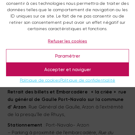
consentir à ces technologies nous permettra de traiter des
données telles que le comportement de navigation ou les
ID uniques sur ce site. Le fait de ne pas consentir ou de
retirer son consentement peut avoir un effet négatif sur
certaines caractéristiques et fonctions.
Refuser les cookies
Paramétrer
Accepter et naviguer
Politique de cookies
Politique de confidentialité
Retrait des billets et Embarcadère
:
« la criée »
rue
du général de Gaulle
Port-Navalo sur la commune
d’ Arzon
. Rue Général de Gaulle, Arzon à l’extrémité
de la presqu’île de Rhuys,
Stationnement
: Port-Navalo- Arzon
– Parking à proximité de l’embarcadère,
Rue du