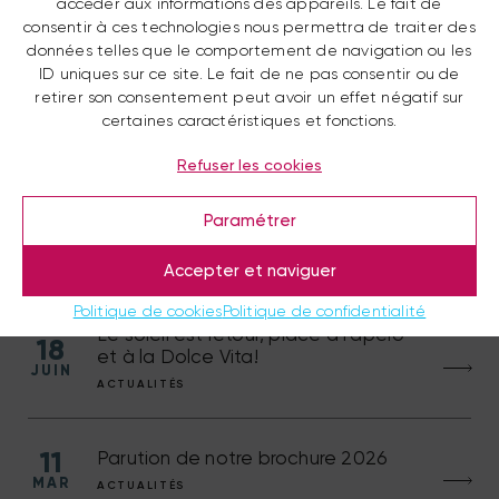
accéder aux informations des appareils. Le fait de
consentir à ces technologies nous permettra de traiter des
données telles que le comportement de navigation ou les
ID uniques sur ce site. Le fait de ne pas consentir ou de
retirer son consentement peut avoir un effet négatif sur
certaines caractéristiques et fonctions.
Nos dernières actualités
Refuser les cookies
Paramétrer
01
Croisière feu d’artifice 2026
JUIL
ACTUALITÉS
Accepter et naviguer
Politique de cookies
Politique de confidentialité
Le soleil est retour, place à l’apéro
18
et à la Dolce Vita!
JUIN
ACTUALITÉS
11
Parution de notre brochure 2026
MAR
ACTUALITÉS