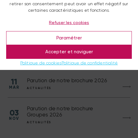
retirer son consentement peut avoir un effet négatif sur
certaines caractéristiques et fonctions.
01
Croisière feu d’artifice 2026
Refuser les cookies
JUIL
ACTUALITÉS
Paramétrer
Le soleil est retour, place à l’apéro
18
Accepter et naviguer
et à la Dolce Vita!
JUIN
ACTUALITÉS
Politique de cookies
Politique de confidentialité
11
Parution de notre brochure 2026
MAR
ACTUALITÉS
Parution de notre brochure
03
Groupes 2026
NOV
ACTUALITÉS